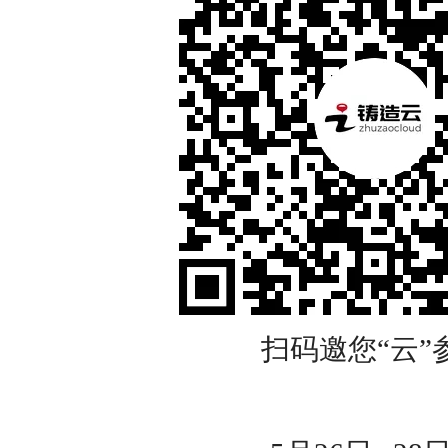
扫码邀您“云”